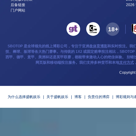
后备链接
202
门户网站
SBOTOP 是全球领先的线上博彩公司，专注于亚洲盘
体育博彩
和实时投注。我们
技、棒球、板球等各大热门赛事。与传统的 1X2 或固定赔率投注相比，SBOT
西甲、德甲、意甲、美洲杯还是英甲联赛，都能带来激动人心的绝佳体验。 别错
网页版和移动端投注服务。我们支持多种货币和本地
支付方式
Copyrig
为什么选择盛帆娱乐
关于盛帆娱乐
博客
负责任的博弈
博彩规则与