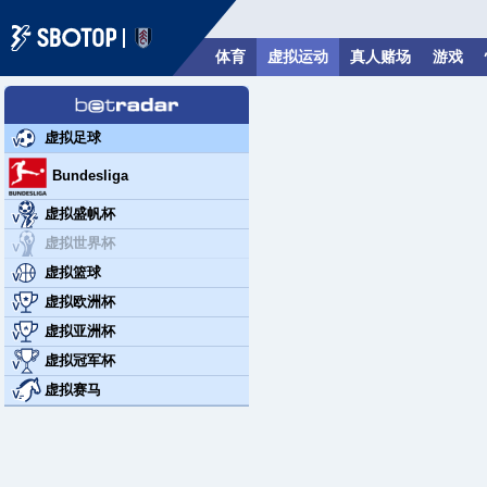
体育
虚拟运动
真人赌场
游戏
简体中文
08/08/2026 04:30 AM
GMT
+8
虚拟足球
Bundesliga
虚拟盛帆杯
虚拟世界杯
虚拟篮球
虚拟欧洲杯
虚拟亚洲杯
虚拟冠军杯
虚拟赛马