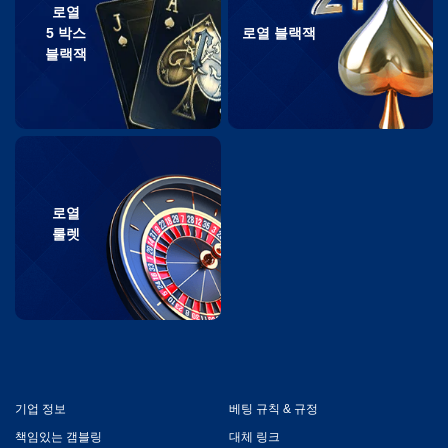
로열
5 박스
로열 블랙잭
블랙잭
로열
룰렛
기업 정보
베팅 규칙 & 규정
책임있는 갬블링
대체 링크