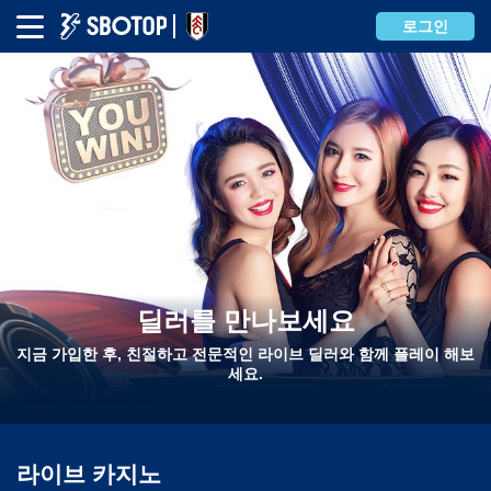
로그인
딜러를 만나보세요
지금 가입한 후, 친절하고 전문적인 라이브 딜러와 함께 플레이 해보
세요.
라이브 카지노