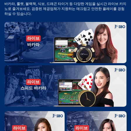
바카라, 룰렛, 블랙잭, 식보, 드래곤 타이거 등 다양한 게임을 실시간 라이브 카지
노로 즐겨보세요. 검증된 제공업체가 지원하는 매끄럽고 안전한 플레이를 경험
하실 수 있습니다.
라이브
바카라
라이브
스피드 바카라
라이브
라이브